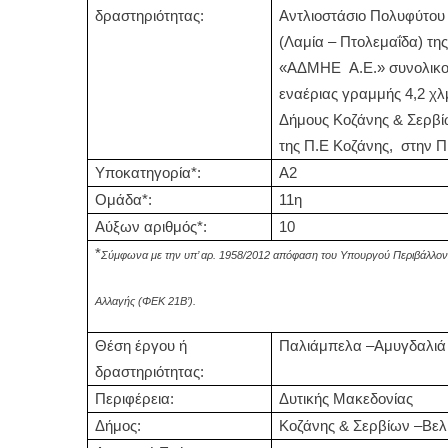
δραστηριότητας:
Αντλιοστάσιο Πολυφύτου
(Λαμία – Πτολεμαΐδα) της
«ΑΔΜΗΕ Α.Ε.» συνολικο
εναέριας γραμμής 4,2 χλμ
Δήμους Κοζάνης & Σερβί
της Π.Ε Κοζάνης, στην 
Υποκατηγορία*:
Α2
Ομάδα*:
11η
Αύξων αριθμός*:
10
*
Σύμφωνα με την υπ’ αρ. 1958/2012 απόφαση του Υπουργού Περιβάλλοντο
Αλλαγής (ΦΕΚ 21Β’).
Θέση έργου ή
Παλιάμπελα –Αμυγδαλιά
δραστηριότητας:
Περιφέρεια:
Δυτικής Μακεδονίας
Δήμος:
Κοζάνης & Σερβίων –Βελ