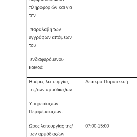
πληροφοριών και για
την
παραλαβή των
εγγράφων απόψεων
του
ενδιαφερόμενου
κοινού:
Ημέρες λειτουργίας
Δευτέρα-Παρασκευή
της/των αρμόδιας/ων
Υπηρεσίας/ών
Περιφέρειας/ων:
Ώρες λειτουργίας της/
07:00-15:00
των αρμόδιας/ων