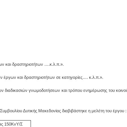
ν και δραστηριοτήτων ….κ.λ.π.».
ν έργων και δραστηριοτήτων σε κατηγορίες…. κ.λ.π.».
των διαδικασιών γνωμοδοτήσεων και τρόπου ενημέρωσης του κοινο
 Συμβουλίου Δυτικής Μακεδονίας διαβιβάστηκε η μελέτη του έργου :
ς 150
Kv
Υ/Σ