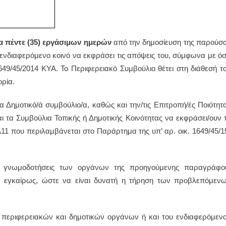
α πέντε (35) εργάσιμων ημερών
από την δημοσίευση της παρούσ
ο ενδιαφερόμενο κοινό να εκφράσει τις απόψεις του, σύμφωνα με ό
1649/45/2014 ΚΥΑ. Το Περιφερειακό Συμβούλιο θέτει στη διάθεσή τ
ρία.
/α Δημοτικό/ά συμβούλιο/α, καθώς και την/τις Επιτροπή/ές Ποιότητ
αι τα Συμβούλια Τοπικής ή Δημοτικής Κοινότητας να εκφράσει/ουν 
11 που περιλαμβάνεται στο Παράρτημα της υπ’ αρ. οικ. 1649/45/1
οι γνωμοδοτήσεις των οργάνων της προηγούμενης παραγράφο
ια εγκαίρως, ώστε να είναι δυνατή η τήρηση των προβλεπόμεν
εριφερειακών και δημοτικών οργάνων ή και του ενδιαφερόμεν