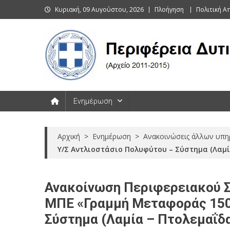
Skip
Κυριακή, 09 Αυγούστου, 2026
Πλοήγηση
Πολιτική 
to
content
Περιφέρεια Δυτικής Μακεδονί
Ενημέρωση
Αρχική
>
Ενημέρωση
>
Ανακοινώσεις άλλων υπη
Υ/Σ Αντλιοστάσιο Πολυφύτου – Σύστημα (Λαμί
Ανακοίνωση Περιφερειακού Συ
ΜΠΕ «Γραμμή Μεταφοράς 150
Σύστημα (Λαμία – Πτολεμαΐδα