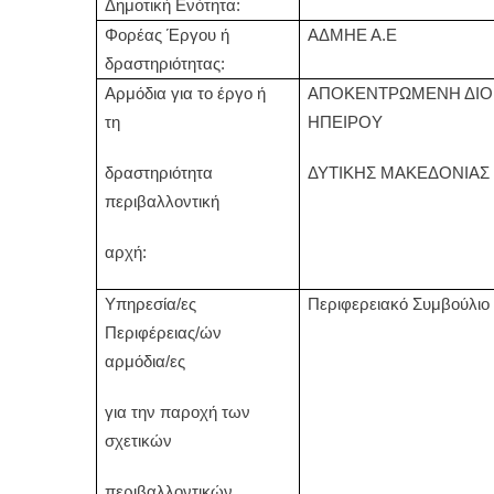
Δημοτική Ενότητα:
Φορέας Έργου ή
ΑΔΜΗΕ Α.Ε
δραστηριότητας:
Αρμόδια για το έργο ή
ΑΠΟΚΕΝΤΡΩΜΕΝΗ ΔΙΟ
τη
ΗΠΕΙΡΟΥ
δραστηριότητα
ΔΥΤΙΚΗΣ ΜΑΚΕΔΟΝΙΑΣ
περιβαλλοντική
αρχή:
Υπηρεσία/ες
Περιφερειακό Συμβούλιο
Περιφέρειας/ών
αρμόδια/ες
για την παροχή των
σχετικών
περιβαλλοντικών