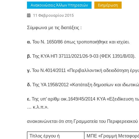
Ανακοινώσεις Άλλων Υπηρεσιών
Ενημέρωση
11 Φεβρουαρίου 2015
Σύμφωνα με τις διατάξεις :
α.
Του Ν. 1650/86 όπως τροποποιήθηκε και ισχύει.
β.
Της ΚΥΑ ΗΠ 37111/2021/26-9-03 (ΦΕΚ 1391/Β/03).
γ.
Του Ν.4014/2011 «Περιβαλλοντική αδειοδότηση έργω
δ.
Της ΥΑ 1958/2012 «Κατάταξη δημοσίων και ιδιωτικώ
ε.
Της υπ’ αρίθμ οικ.1649/45/2014 ΚΥΑ «Εξειδίκευση 
… κ.λ.π.».
ανακοινώνεται ότι στη Γραμματεία του Περιφερειακού
Τίτλος έργου ή
ΜΠΕ «Γραμμή Μεταφορά