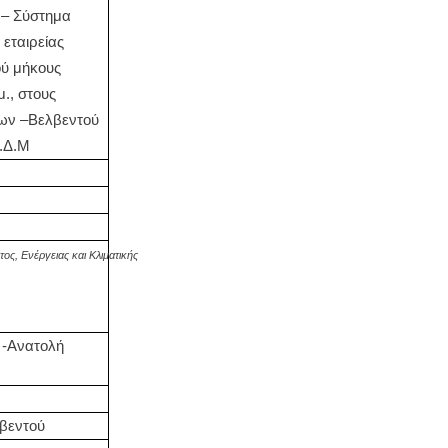
 – Σύστημα
 εταιρείας
ύ μήκους
., στους
ων –Βελβεντού
Π.Δ.Μ
ς, Ενέργειας και Κλιματικής
 -Ανατολή
βεντού