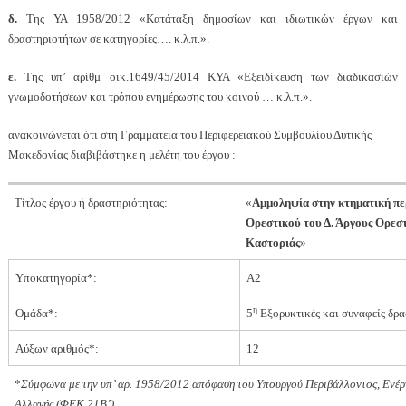
δ.
Της ΥΑ 1958/2012 «Κατάταξη δημοσίων και ιδιωτικών έργων και
δραστηριοτήτων σε κατηγορίες…. κ.λ.π.».
ε.
Της υπ’ αρίθμ οικ.1649/45/2014 ΚΥΑ «Εξειδίκευση των διαδικασιών
γνωμοδοτήσεων και τρόπου ενημέρωσης του κοινού … κ.λ.π.».
ανακοινώνεται ότι στη Γραμματεία του Περιφερειακού Συμβουλίου Δυτικής
Μακεδονίας διαβιβάστηκε η μελέτη του έργου :
Τίτλος έργου ή δραστηριότητας:
«
Αμμοληψία στην κτηματική πε
Ορεστικού του Δ. Άργους Ορεσ
Καστοριάς
»
Υποκατηγορία*:
A
2
η
Ομάδα*:
5
Εξορυκτικές και συναφείς δρα
Αύξων αριθμός*:
12
*
Σύμφωνα με την υπ’ αρ. 1958/2012 απόφαση του Υπουργού Περιβάλλοντος, Ενέργ
Αλλαγής (ΦΕΚ 21Β’).