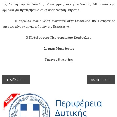
της διοικητικής διαδικασίας αξιολόγησης του φακέλου της ΜΠΕ από την
αρμόδια για την περιβαλλοντική αδειοδότηση υπηρεσία.
Η παρούσα ανακοίνωση αναρτάται στην ιστοσελίδα της Περιφέρειας
και στον πίνακα ανακοινώσεων της Περιφέρειας.
Ο Πρόεδρος του Περιφερειακού Συμβουλίου
Δυτικής Μακεδονίας
Γιώργος Κωτσίδης
Πλοήγηση
Δήλωση Εντεταλμένου Συμβούλου Περιφέρειας Δυτικής Μακεδονίας σε θέματα γούνας
Ανακοίνωση Περιφερειακού Συμβουλίου για τη μελέτη του έργου: Εγκατάσταση συστήματος ηλεκτροπαραγωγής με ηλιακή συγκέντρωση ισχύος 2 MW στα αγροτεμάχια 677, 678, 679 του αγροκτήματος Ν.Καυκάσου του Δήμου Φλώρινας
άρθρων