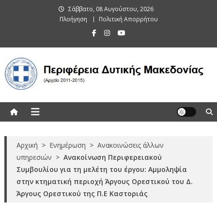
Skip
Σάββατο, 08 Αυγούστου, 2026
to
Πλοήγηση
Πολιτική Απορρήτου
content
Περιφέρεια Δυτικής Μακεδονίας
(Αρχείο 2011-2015)
Αρχική
>
Ενημέρωση
>
Ανακοινώσεις άλλων
υπηρεσιών
>
Ανακοίνωση Περιφερειακού
Συμβουλίου για τη μελέτη του έργου: Αμμοληψία
στην κτηματική περιοχή Άργους Ορεστικού του Δ.
Άργους Ορεστικού της Π.Ε Καστοριάς