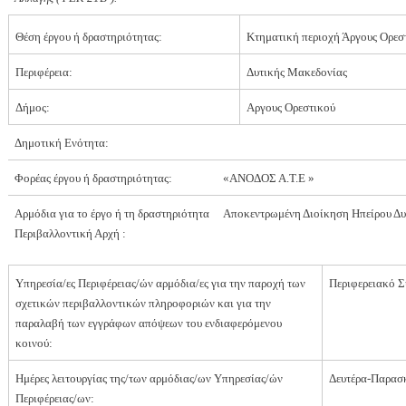
Θέση έργου ή δραστηριότητας:
Κτηματική περιοχή Άργους Ορεσ
Περιφέρεια:
Δυτικής Μακεδονίας
Δήμος:
Αργους Ορεστικού
Δημοτική Ενότητα:
Φορέας έργου ή δραστηριότητας:
«ΑΝΟΔΟΣ Α.Τ.Ε »
Αρμόδια για το έργο ή τη δραστηριότητα
Αποκεντρωμένη Διοίκηση Ηπείρου Δυ
Περιβαλλοντική Αρχή :
Υπηρεσία/ες Περιφέρειας/ών αρμόδια/ες για την παροχή των
Περιφερειακό Σ
σχετικών περιβαλλοντικών πληροφοριών και για την
παραλαβή των εγγράφων απόψεων του ενδιαφερόμενου
κοινού:
Ημέρες λειτουργίας της/των αρμόδιας/ων Υπηρεσίας/ών
Δευτέρα-Παρασ
Περιφέρειας/ων: