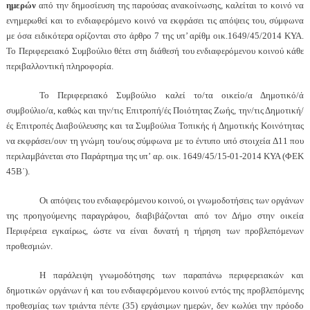
ημερών
από την δημοσίευση της παρούσας ανακοίνωσης, καλείται το κοινό να
ενημερωθεί και το ενδιαφερόμενο κοινό να εκφράσει τις απόψεις του, σύμφωνα
με όσα ειδικότερα ορίζονται στο άρθρο 7 της υπ’ αρίθμ οικ.1649/45/2014 ΚΥΑ.
Το Περιφερειακό Συμβούλιο θέτει στη διάθεσή του ενδιαφερόμενου κοινού κάθε
περιβαλλοντική πληροφορία.
Το Περιφερειακό Συμβούλιο καλεί το/τα οικείο/α Δημοτικό/ά
συμβούλιο/α, καθώς και την/τις Επιτροπή/ές Ποιότητας Ζωής, την/τις Δημοτική/
ές Επιτροπές Διαβούλευσης και τα Συμβούλια Τοπικής ή Δημοτικής Κοινότητας
να εκφράσει/ουν τη γνώμη του/ους σύμφωνα με το έντυπο υπό στοιχεία Δ11 που
περιλαμβάνεται στο Παράρτημα της υπ’ αρ. οικ. 1649/45/15-01-2014 ΚΥΑ (ΦΕΚ
45Β΄).
Οι απόψεις του ενδιαφερόμενου κοινού, οι γνωμοδοτήσεις των οργάνων
της προηγούμενης παραγράφου, διαβιβάζονται από τον Δήμο στην οικεία
Περιφέρεια εγκαίρως, ώστε να είναι δυνατή η τήρηση των προβλεπόμενων
προθεσμιών.
Η παράλειψη γνωμοδότησης των παραπάνω περιφερειακών και
δημοτικών οργάνων ή και του ενδιαφερόμενου κοινού εντός της προβλεπόμενης
προθεσμίας των τριάντα πέντε (35) εργάσιμων ημερών, δεν κωλύει την πρόοδο