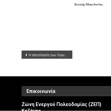
Δυτικής Μακεδονίας
Γιώ
Πλοήγηση
Η αποστασία των διανοουμένων του Γιώργου Καραμπελιά
άρθρων
Επικοινωνία
Ζώνη Ενεργού Πολεοδομίας (ΖΕΠ)
Κοζάνης