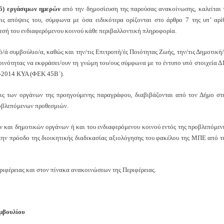
35) εργάσιμων ημερών
από την δημοσίευση της παρούσας ανακοίνωσης, καλείται 
ις απόψεις του, σύμφωνα με όσα ειδικότερα ορίζονται στο άρθρο 7 της υπ’ αρί
εσή του ενδιαφερόμενου κοινού κάθε περιβαλλοντική πληροφορία.
/ά συμβούλιο/α, καθώς και την/τις Επιτροπή/ές Ποιότητας Ζωής, την/τις Δημοτική/
ινότητας να εκφράσει/ουν τη γνώμη του/ους σύμφωνα με το έντυπο υπό στοιχεία Δ
1-2014 ΚΥΑ (ΦΕΚ 45Β΄).
εις των οργάνων της προηγούμενης παραγράφου, διαβιβάζονται από τον Δήμο στ
ροβλεπόμενων προθεσμιών.
και δημοτικών οργάνων ή και του ενδιαφερόμενου κοινού εντός της προβλεπόμεν
 την πρόοδο της διοικητικής διαδικασίας αξιολόγησης του φακέλου της ΜΠΕ από τ
ιφέρειας και στον πίνακα ανακοινώσεων της Περιφέρειας.
ουλίου