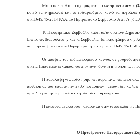
Μέσα σε προθεσμία όχι μικρότερη
των τριάντα πέντε (
κοινό να ενημερωθεί και το ενδιαφερόμενο κοινό να εκφράσει τ
οικ.1649/45/2014 ΚΥΑ. Το Περιφερειακό Συμβούλιο θέτει στη διάθ
Το Περιφερειακό Συμβούλιο καλεί το/τα οικείο/α Δημοτικό
Επιτροπές Διαβούλευσης και τα Συμβούλια Τοπικής ή Δημοτικής Κο
που περιλαμβάνεται στο Παράρτημα της υπ’ αρ. οικ. 1649/45/15-0
Οι απόψεις του ενδιαφερόμενου κοινού, οι γνωμοδοτήσ
οικεία Περιφέρεια εγκαίρως, ώστε να είναι δυνατή η τήρηση των π
Η παράλειψη γνωμοδότησης των παραπάνω περιφερειακών 
προθεσμίας των τριάντα πέντε (35) εργάσιμων ημερών, δεν κωλύει
αρμόδια για την περιβαλλοντική αδειοδότηση υπηρεσία.
Η παρούσα ανακοίνωση αναρτάται στην ιστοσελίδα της Περ
Ο Πρόεδρος του Περιφερειακού Συμβ