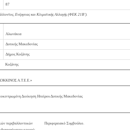
87
λλοντος, Ενέργειας και Κλιματικής Αλλαγής (ΦΕΚ 21Β’).
Αλωνάκια
Δυτικής Μακεδονίας
Δήμος Κοζάνης
Κοζάνης
ΟΚΚΙΝΟΣ Α.Τ.Ε.Ε.»
οκεντρωμένη Διοίκηση Ηπείρου Δυτικής Μακεδονίας
ικών περιβαλλοντικών
Περιφερειακό Συμβούλιο.
νδιαφερόμενου κοινού: