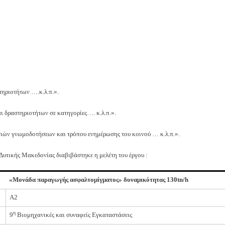
ηριοτήτων ….κ.λ.π.».
 δραστηριοτήτων σε κατηγορίες…. κ.λ.π.».
σιών γνωμοδοτήσεων και τρόπου ενημέρωσης του κοινού … κ.λ.π.».
Δυτικής Μακεδονίας διαβιβάστηκε η μελέτη του έργου :
«Μονάδα παραγωγής ασφαλτομίγματος» δυναμικότητας 130
tn
/
h
A2
η
9
Βιομηχανικές και συναφείς Εγκαταστάσεις