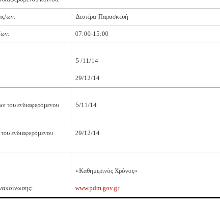
ας/ων:
Δευτέρα-Παρασκευή
/ων:
07:00-15:00
5
/
11
/14
29
/
12
/14
ων του ενδιαφερόμενου
5
/
11
/14
 του ενδιαφερόμενου
29
/
12
/14
«Καθημερινός Χρόνος»
 ανακοίνωσης:
www.pdm.gov.gr