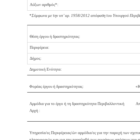
Αύξων αριθμός*:
*
Σύμφωνα με την υπ’ αρ. 1958/2012 απόφαση του Υπουργού Περιβά
Θέση έργου ή δραστηριότητας:
Περιφέρεια:
Δήμος:
Δημοτική Ενότητα:
Φορέας έργου ή δραστηριότητας:
«Κ
Αρμόδια για το έργο ή τη δραστηριότητα Περιβαλλοντική
Απ
Αρχή :
Υπηρεσία/ες Περιφέρειας/ών αρμόδια/ες για την παροχή των σχετ
πληροφοριών και για την παραλαβή των εγγράφων απόψεων του ε