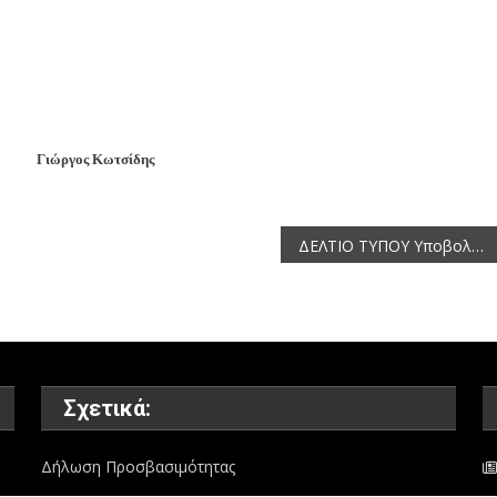
ργος Κωτσίδης
ΔΕΛΤΙΟ ΤΥΠΟΥ Υποβολή αιτήσεων εκδήλωσης ενδιαφέροντος για Συμπληρωματικό Πρόγραμμα Αναδιάρθρωσης και μετατροπής των αμπελώνων για το έτος 2014-2015
Σχετικά:
Δήλωση Προσβασιμότητας