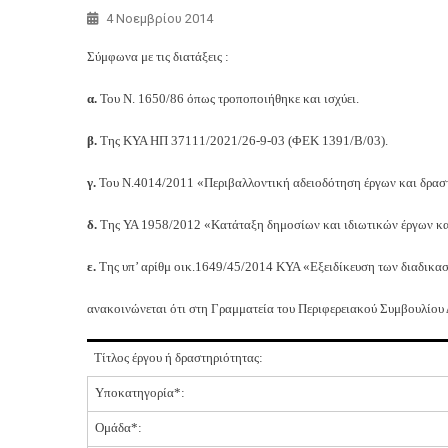
4 Νοεμβρίου 2014
Σύμφωνα με τις διατάξεις :
α.
Του Ν. 1650/86 όπως τροποποιήθηκε και ισχύει.
β.
Της ΚΥΑ ΗΠ 37111/2021/26-9-03 (ΦΕΚ 1391/Β/03).
γ.
Του Ν.4014/2011 «Περιβαλλοντική αδειοδότηση έργων και δραστ
δ.
Της ΥΑ 1958/2012 «Κατάταξη δημοσίων και ιδιωτικών έργων και
ε.
Της υπ’ αρίθμ οικ.1649/45/2014 ΚΥΑ «Εξειδίκευση των διαδικα
ανακοινώνεται ότι στη Γραμματεία του Περιφερειακού Συμβουλίου 
Τίτλος έργου ή δραστηριότητας:
Υποκατηγορία*:
Ομάδα*: