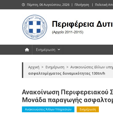
Skip
Πέμπτη, 06 Αυγούστου, 2026
Πλοήγηση
Πολιτική Α
to
content
Περιφέρεια Δυτικής Μακεδονί
Ενημέρωση
Αρχική
>
Ενημέρωση
>
Ανακοινώσεις άλλων υπη
ασφαλτομίγματος δυναμικότητας 130tn/h
Ανακοίνωση Περιφερειακού Συ
Μονάδα παραγωγής ασφαλτομ
Ανακοινώσεις Άλλων Υπηρεσιών
Ενημέρωση