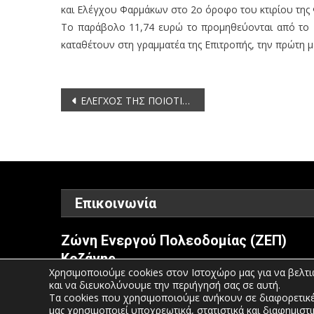
και Ελέγχου Φαρμάκων στο 2ο όροφο του κτιρίου της 
Το παράβολο 11,74 ευρώ το προμηθεύονται από το Τ
καταθέτουν στη γραμματέα της Επιτροπής, την πρώτη 
Πλοήγηση
ΕΛΕΓΧΟΣ ΤΗΣ ΠΟΙΟΤΙΚΗΣ ΚΑΤΑΣΤΑΣΗΣ ΤΩΝ ΝΕΡΩΝ ΣΤΗΝ ΠΕΡΙΦΕΡΕΙΑΚΗ ΕΝΟΤΗΤΑ ΚΟΖΑΝΗΣ
άρθρων
Επικοινωνία
Ζώνη Ενεργού Πολεοδομίας (ΖΕΠ)
Κοζάνης
Χρησιμοποιούμε cookies στον Ιστοχώρο μας για να βελτι
και να διευκολύνουμε την περιήγησή σας σε αυτή.
Τηλέφωνο: 2461052610-11-15
Τα cookies που χρησιμοποιούμε ανήκουν σε διαφορετικέ
μας χρησιμοποιεί υποχρεωτικά, στατιστικά και διαφημιστι
Email:
info@pdm.gov.gr