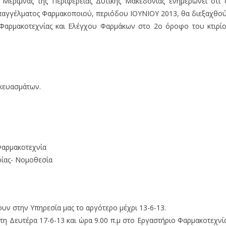
Μέριμνας της Περιφέρειας Δυτικής Μακεδονίας ενημερώνει ότι 
Επαγγέλματος Φαρμακοποιού, περιόδου ΙΟΥΝΙΟΥ 2013, θα διεξαχθο
 Φαρμακοτεχνίας και Ελέγχου Φαρμάκων στο 2ο όροφο του κτιρί
κευασμάτων.
Φαρμακοτεχνία
ρίας- Νομοθεσία
υν στην Υπηρεσία μας το αργότερο μέχρι 13-6-13.
η Δευτέρα 17-6-13 και ώρα 9.00 π.μ στο Εργαστήριο Φαρμακοτεχνί