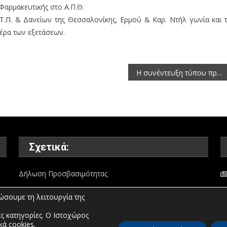
Φαρμακευτικής στο Α.Π.Θ.
.Π. & Δανείων της Θεσσαλονίκης, Ερμού & Καρ. Ντήλ γωνία και 
μέρα των εξετάσεων.
Η συνέντευξη τύπου προς τα ΜΜΕ, του Περιφερειάρχη Δυτικής Μακεδονίας Γιώργου Δακή, τη Δευτέρα 3 Ιουνίου 2013, στην Καστοριά.
Σχετικά:
Δήλωση Προσβασιμότητας
ώσουμε τη λειτουργία της
ς κατηγορίες. Ο Ιστοχώρος
κά cookies.