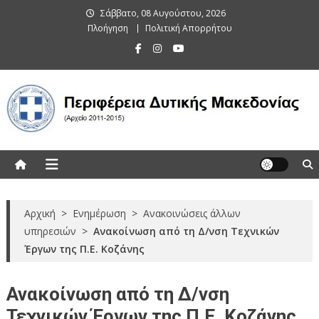
Skip
Σάββατο, 08 Αυγούστου, 2026
to
Πλοήγηση
Πολιτική Απορρήτου
content
Περιφέρεια Δυτικής Μακεδονίας
(Αρχείο 2011-2015)
Αρχική
>
Ενημέρωση
>
Ανακοινώσεις άλλων
υπηρεσιών
>
Ανακοίνωση από τη Δ/νση Τεχνικών
Έργων της Π.Ε. Κοζάνης
Ανακοίνωση από τη Δ/νση
Τεχνικών Έργων της Π.Ε. Κοζάνης