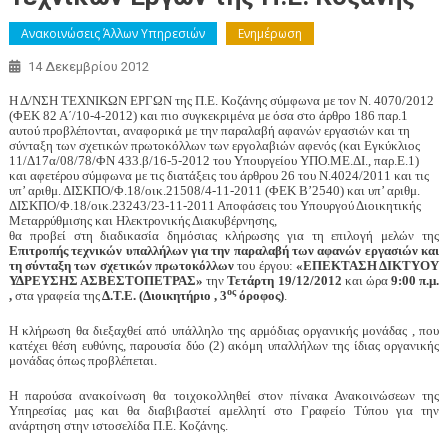
Ανακοινώσεις Άλλων Υπηρεσιών
Ενημέρωση
14 Δεκεμβρίου 2012
Η
Δ/ΝΣΗ ΤΕΧΝΙΚΩΝ ΕΡΓΩΝ της Π.Ε. Κοζάνης σύμφωνα με τον Ν. 4070/2012
(ΦΕΚ 82 Α΄/10-4-2012) και πιο συγκεκριμένα με όσα στο άρθρο 186 παρ.1
αυτού προβλέπονται, αναφορικά με την παραλαβή αφανών εργασιών και τη
σύνταξη των σχετικών πρωτοκόλλων των εργολαβιών αφενός (και Εγκύκλιος
11/Δ17α/08/78/ΦΝ 433.β/16-5-2012 του Υπουργείου ΥΠΟ.ΜΕ.ΔΙ., παρ.Ε.1)
και αφετέρου σύμφωνα με τις
διατάξεις του
άρθρου 26 του Ν.4024/2011
και τις
υπ’
αριθμ. ΔΙΣΚΠΟ/Φ.18/οικ.21508/4-11-2011 (ΦΕΚ Β’2540) και υπ’ αριθμ.
ΔΙΣΚΠΟ/Φ.18/οικ.23243/23-11-2011 Αποφάσεις του Υπουργού Διοικητικής
Μεταρρύθμισης και Ηλεκτρονικής Διακυβέρνησης,
θα προβεί στη διαδικασία δημόσιας κλήρωσης για τη επιλογή μελών της
Επιτροπής τεχνικών υπαλλήλων για την παραλαβή των αφανών εργασιών και
τη σύνταξη των σχετικών πρωτοκόλλων
του έργου:
«ΕΠΕΚΤΑΣΗ ΔΙΚΤΥΟΥ
ΥΔΡΕΥΣΗΣ ΑΣΒΕΣΤΟΠΕΤΡΑΣ»
την
Τετάρτη 19/12/2012
και ώρα
9:00 π.μ.
ος
,
στα γραφεία της
Δ.Τ.Ε. (Διοικητήριο , 3
όροφος)
.
Η κλήρωση θα διεξαχθεί από υπάλληλο της αρμόδιας οργανικής μονάδας , που
κατέχει θέση ευθύνης, παρουσία δύο (2) ακόμη υπαλλήλων της ίδιας οργανικής
μονάδας όπως προβλέπεται.
Η παρούσα ανακοίνωση θα τοιχοκολληθεί στον πίνακα Ανακοινώσεων της
Υπηρεσίας μας και θα διαβιβαστεί αμελλητί στο Γραφείο Τύπου για την
ανάρτηση στην ιστοσελίδα Π.Ε. Κοζάνης.