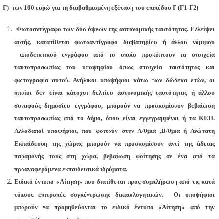
 των 100 ευρώ για τη διαβαθμισμένη εξέταση του επιπέδου Γ (Γ1-Γ2)
Φωτοαντίγραφο των δύο όψεων της αστυνομικής ταυτότητας. Ελλείψει
αυτής, κατατίθεται φωτοαντίγραφο διαβατηρίου ή άλλου νόμιμου
αποδεικτικού εγγράφου από το οποίο προκύπτουν τα στοιχεία
ταυτοπροσωπίας του υποψηφίου όπως στοιχεία ταυτότητας και
φωτογραφία αυτού. Ανήλικοι υποψήφιοι κάτω των δώδεκα ετών, οι
οποίοι δεν είναι κάτοχοι δελτίου αστυνομικής ταυτότητας ή άλλου
συναφούς δημοσίου εγγράφου, μπορούν να προσκομίσουν βεβαίωση
ταυτοπροσωπίας από το Δήμο, όπου είναι εγγεγραμμένοι ή τα ΚΕΠ.
Αλλοδαποί υποψήφιοι, που φοιτούν στην Α/θμια ,Β/θμια ή Ανώτατη
Εκπαίδευση της χώρας μπορούν να προσκομίσουν αντί της άδειας
παραμονής τους στη χώρα, βεβαίωση φοίτησης σε ένα από τα
προαναφερόμενα εκπαιδευτικά ιδρύματα.
Ειδικό έντυπο «
A
ίτηση» που διατίθεται προς συμπλήρωση από τις κατά
τόπους επιτροπές συγκέντρωσης δικαιολογητικών. Οι υποψήφιοι
μπορούν να προμηθεύονται το ειδικό έντυπο «Αίτηση» από την