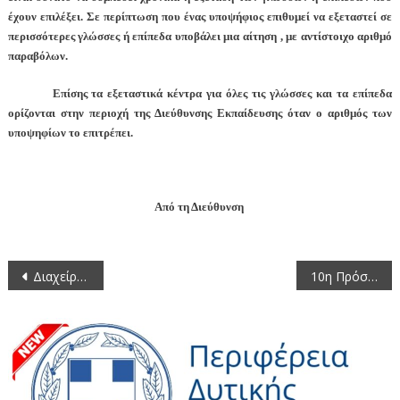
έχουν επιλέξει. Σε περίπτωση που ένας υποψήφιος επιθυμεί να εξεταστεί σε
περισσότερες γλώσσες ή επίπεδα υποβάλει μια αίτηση , με αντίστοιχο αριθμό
παραβόλων.
Επίσης τα εξεταστικά κέντρα για όλες τις γλώσσες και τα επίπεδα
ορίζονται
στην περιοχή της Διεύθυνσης Εκπαίδευσης όταν ο αριθμός των
υποψηφίων το επιτρέπει.
Από τη Διεύθυνση
Πλοήγηση
Διαχείριση και υλοποίηση του Χρηματοδοτικού προγράμματος Εταιρικής Κοινωνικής Ευθύνης (ΕΚΕ) της Κοινοπραξίας του Διαδριατικού Αγωγού Φυσικού Αερίου – ΤΑΡ
10η Πρόσκληση σε συνεδρίαση της Οικονομικής Επιτροπής της Περιφέρειας Δυτικής Μακεδονίας 2015
άρθρων