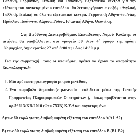
Γαλλική, Γερμανική, Ιταλική και Ισπανική. Εξεταστικά κέντρα για την
εξέταση του συγκεκριμένου επιπέδου θα λειτουργήσουν ως εξής : Αγγλική,
Γαλλική, Ιταλική σε όλα τα εξεταστικά κέντρα. Γερμανική Αθήνα-θεσ/νίκη,
Ηράκλειο, Ιωάννινα, Λάρισα, Ρόδος, Ισπανική Αθήνα, Θεσ/νίκη.
Στη Διεύθυνση Δευτεροβάθμιας Εκπαίδευσης Νομού Κοζάνης, οι
ο
αιτήσεις θα υποβάλλονται στο γραφείο 30 στον 4
όροφο της πρώην
Νομαρχίας, Δημοκρατίας 27 από 8:00 π.μ. έως 14:30 μ.μ.
Για την συμμετοχή τους οι υποψήφιοι πρέπει να έχουν τα απαραίτητα
δικαιολογητικά:
Μία πρόσφατη φωτογραφία μικρού μεγέθους
Έ
να παράβολο δημοσίου(
e
–
paravolo
– εκδίδεται μέσω της Γενικής
Γραμματείας Πληροφοριακών Συστημάτων
), όπως προβλέπεται στην
αρ.56613/ΚΒ/2010 (Φεκ 753Β) Κ.Υ.Α και συγκεκριμένα
των 60 ευρώ για τη διαβαθμισμένη εξέταση του επιπέδου Α(Α1-Α2)
 των 80 ευρώ για τη διαβαθμισμένη εξέταση του επιπέδου Β (Β1-Β2)