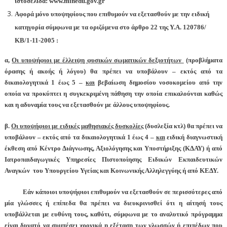
ιστοσελίδα:
www
.
minedu
.
gov
.
gr
Αφορά μόνο υποψηφίους που επιθυμούν να εξετασθούν με την ειδική
κατηγορία σύμφωνα με τα οριζόμενα στο άρθρο 22 της Υ.Α. 120786/
ΚΒ/1-11-2005 :
α,
Οι υποψήφιοι με έλλειψη φυσικών σωματικών δεξιοτήτων
(προβλήματα
όρασης ή ακοής ή λόγου) θα πρέπει να υποβάλουν – εκτός από τα
δικαιολογητικά 1 έως 5 –
και
βεβαίωση δημοσίου νοσοκομείου από την
οποία να προκύπτει η συγκεκριμένη πάθηση την οποία επικαλούνται καθώς
και η αδυναμία τους να εξετασθούν με άλλους υποψηφίους.
β.
Οι υποψήφιοι με ειδικές μαθησιακές δυσκολίες
(δυσλεξία κτλ) θα πρέπει να
υποβάλουν – εκτός από τα δικαιολογητικά 1 έως 4 –
και
ειδική διαγνωστική
έκθεση από Κέντρο Διάγνωσης, Αξιολόγησης και Υποστήριξης (ΚΔΑΥ) ή από
Ιατροπαιδαγωγικές Υπηρεσίες Πιστοποίησης Ειδικών Εκπαιδευτικών
Αναγκών του Υπουργείου Υγείας και Κοινωνικής Αλληλεγγύης ή από ΚΕΔΥ.
Εάν κάποιοι υποψήφιοι επιθυμούν να εξετασθούν σε περισσότερες από
μία γλώσσες ή επίπεδα θα πρέπει να διευκρινισθεί ότι η αίτησή τους
υποβάλλεται με ευθύνη τους, καθότι, σύμφωνα με το αναλυτικό πρόγραμμα
είναι δυνατό να συμπέσει χρονικά η εξέταση των γλωσσών ή επιπέδων που