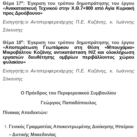
ο
Θέμα 17
:
Έγκριση
του τρόπου δημοπράτησης του έργου
«
Ανακατασκευή Τεχνικού στην Χ.Θ.7+900 από Αγία Κυριακή
προς Δρυόβουνο»
Εισηγητής:ο Αντιπεριφερειάρχης Π.Ε. Κοζάνης, κ. Ιωάννης
Σόκουτης
ο
Θέμα 18
:
Έγκριση
του τρόπου δημοπράτησης του έργου
«
Αποπεράτωση Γεωπάρκου στη Θέση «Μπουχάρια»
Μικροβάλτου Κοζάνης αντικατάσταση Η/Ζ και ολοκλήρωση
εργασιών διευθέτησης ομβρίων περιβάλλοντος χώρου
φυλακίου»
Εισηγητής:ο Αντιπεριφερειάρχης Π.Ε. Κοζάνης, κ. Ιωάννης
Σόκουτης
Ο Πρόεδρος του Περιφερειακού Συμβουλίου
Γεώργιος Παπαδόπουλος
Πίνακας Αποδεκτών:
Γενικός Γραμματέας Αποκεντρωμένης Διοίκησης Ηπείρου
– Δυτικής Μακεδονίας