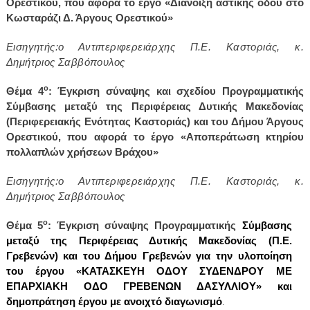
Ορεστικού, που αφορά το έργο «Διάνοιξη αστικής οδού στο
Κωσταράζι Δ. Άργους Ορεστικού»
Εισηγητής:ο Αντιπεριφερειάρχης Π.Ε. Καστοριάς, κ.
Δημήτριος Σαββόπουλος
ο
Θέμα 4
:
Έγκριση σύναψης και σχεδίου Προγραμματικής
Σύμβασης
μεταξύ της Περιφέρειας Δυτικής Μακεδονίας
(Περιφερειακής Ενότητας Καστοριάς) και του Δήμου Άργους
Ορεστικού, που αφορά το έργο «Αποπεράτωση κτηρίου
πολλαπλών χρήσεων Βράχου»
Εισηγητής:ο Αντιπεριφερειάρχης Π.Ε. Καστοριάς, κ.
Δημήτριος Σαββόπουλος
ο
Θέμα 5
:
Έγκριση σύναψης Προγραμματικής
Σύμβασης
μεταξύ της Περιφέρειας Δυτικής Μακεδονίας (Π.Ε.
Γρεβενών) και του Δήμου Γρεβενών για την υλοποίηση
του έργου «ΚΑΤΑΣΚΕΥΗ ΟΔΟΥ ΣΥΔΕΝΔΡΟΥ ΜΕ
ΕΠΑΡΧΙΑΚΗ ΟΔΟ ΓΡΕΒΕΝΩΝ ΔΑΣΥΛΛΙΟΥ» και
δημοπράτηση έργου με ανοιχτό διαγωνισμό
.