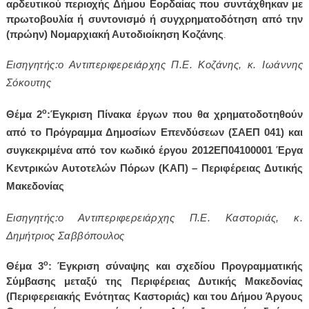
αρδευτικού περιοχής Δήμου Εορδαίας που συντάχθηκαν με
πρωτοβουλία ή συντονισμό ή συγχρηματοδότηση από την
(πρώην) Νομαρχιακή Αυτοδιοίκηση Κοζάνης
.
Εισηγητής:ο Αντιπεριφερειάρχης Π.Ε. Κοζάνης, κ. Ιωάννης
Σόκουτης
ο
Θέμα 2
:
Έγκριση Πίνακα έργων που θα χρηματοδοτηθούν
από το Πρόγραμμα Δημοσίων Επενδύσεων (ΣΑΕΠ 041) και
συγκεκριμένα από τον κωδικό έργου 2012ΕΠ04100001 Έργα
Κεντρικών Αυτοτελών Πόρων (ΚΑΠ) – Περιφέρειας Δυτικής
Μακεδονίας
Εισηγητής:ο Αντιπεριφερειάρχης Π.Ε. Καστοριάς, κ.
Δημήτριος Σαββόπουλος
ο
Θέμα 3
:
Έγκριση σύναψης και σχεδίου Προγραμματικής
Σύμβασης
μεταξύ της Περιφέρειας Δυτικής Μακεδονίας
(Περιφερειακής Ενότητας Καστοριάς) και του Δήμου Άργους