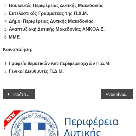
Βουλευτές Περιφέρειας Δυτικής Μακεδονίας
Εκτελεστικός Γραμματέας της Π.Δ.Μ.
Δήμοι Περιφέρειας Δυτικής Μακεδονίας
Αναπτυξιακή Δυτικής Μακεδονίας
ANKO
A
.
E
.
ΜΜΕ
Κοινοποίηση:
Γραφεία θεματικών Αντιπεριφερειαρχών Π.Δ.Μ.
Γενικοί Διευθυντές Π.Δ.Μ.
Πλοήγηση
Παράταση της προθεσμίας υποβολής αιτήσεων έγκρισης συμμετοχής στην επιδότηση κατανάλωσης γάλακτος στα σχολεία»
Ανακοίνωση Κλήρωσης Παραλαβής από τη Δ/νση Τεχνικών Έργων της Π.Ε. Κοζάνης
άρθρων