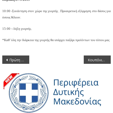
10:00 -Συνάντηση στον χώρο της γιορτής . Προαιρετική εξόρμηση στο δάσος για
όσους θέλουν.
15:00 –Λήξη γιορτής.
*Καθ’ όλη την διάρκεια της γιορτής θα υπάρχει παζάρι προϊόντων του τόπου μας
Πλοήγηση
Πρώτη συνεδρίαση της Περιφερειακής Επιτροπής Διαβούλευσης με αντικείμενο το χωροταξικό
Κουπόνια Καινοτομίας για ΜΜΕ στον τομέα της βιομάζας Παράταση Προθεσμίας Υποβολής Προτάσεων μέχρι 15 Οκτωβρίου 2015
άρθρων