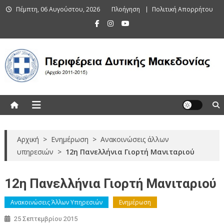
Skip
Πέμπτη, 06 Αυγούστου, 2026
Πλοήγηση
Πολιτική Απορρήτου
to
content
Περιφέρεια Δυτικής Μακεδονίας
(Αρχείο 2011-2015)
Αρχική
>
Ενημέρωση
>
Ανακοινώσεις άλλων
υπηρεσιών
>
12η Πανελλήνια Γιορτή Μανιταριού
12η Πανελλήνια Γιορτή Μανιταριού
Ανακοινώσεις Άλλων Υπηρεσιών
Ενημέρωση
25 Σεπτεμβρίου 2015