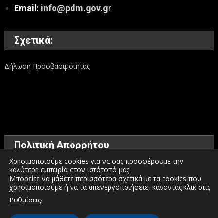
Email:
info@pdm.gov.gr
Σχετικά:
Δήλωση Προσβασιμότητας
Πολιτική Απορρήτου
Χρησιμοποιούμε cookies για να σας προσφέρουμε την
καλύτερη εμπειρία στον ιστότοπό μας.
Όροι χρήσης
Μπορείτε να μάθετε περισσότερα σχετικά με τα cookies που
χρησιμοποιούμε ή να τα απενεργοποιήσετε, κάνοντας κλικ στις
Πολιτική προστασίας προσωπικών δεδομένων
.
Ρυθμίσεις
Πολιτική για τα Cookies