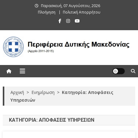
Skip
Παρασκευή, 07 Αυγούστου, 2026
to
Πλοήγηση
Πολιτική Απορρήτου
content
Περιφέρεια Δυτικής Μακεδονίας
(Αρχείο 2011-2015)
Αρχική
>
Ενημέρωση
>
Κατηγορία: Αποφάσεις
Υπηρεσιών
ΚΑΤΗΓΟΡΊΑ:
ΑΠΟΦΆΣΕΙΣ ΥΠΗΡΕΣΙΏΝ